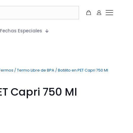
Fechas Especiales
Termos
/
Termo Libre de BPA
/
Botilito en PET Capri 750 Ml
PET Capri 750 Ml