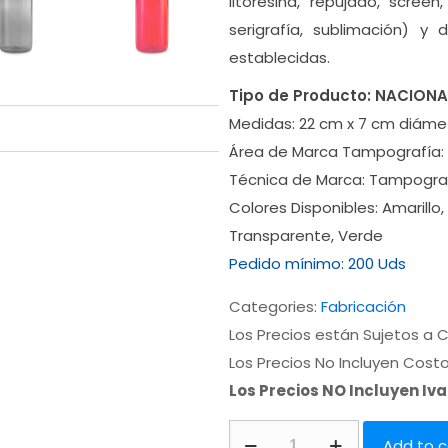
litoresina, repujado, scree
serigrafía, sublimación) 
establecidas.
Tipo de Producto:
NACIONA
Medidas:
22 cm x 7 cm diáme
Área de Marca Tampografía:
Técnica de Marca:
Tampogra
Colores Disponibles:
Amarillo,
Transparente, Verde
Pedido mínimo:
200 Uds
Categories:
Fabricación
Los Precios están Sujetos a C
Los Precios No Incluyen Cost
Los Precios NO Incluyen Iv
Add to c