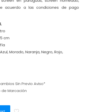
n, screen en paraguas, screen horneado,
y de acuerdo a las condiciones de pago
L
tro
5 cm
fía
 Azul, Morado, Naranja, Negro, Rojo,
ambios Sin Previo Aviso*
o de Marcación
a
art