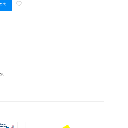
art
26.