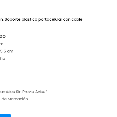
, Soporte plástico portacelular con cable
ADO
cm
5.5 cm
fía
ambios Sin Previo Aviso*
o de Marcación
a