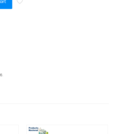
art
6.