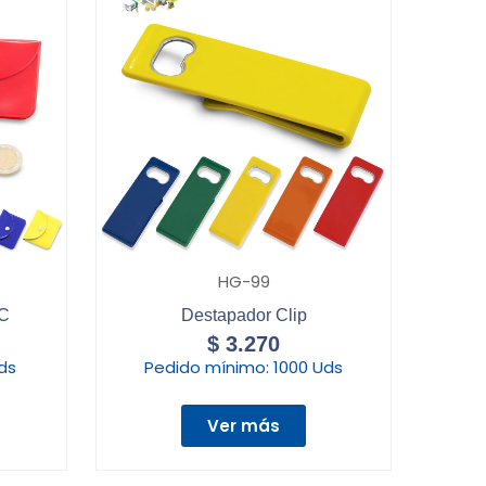
HG-99
VC
Destapador Clip
$
3.270
ds
Pedido mínimo:
1000 Uds
Ver más